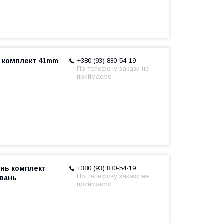
 комплект 41mm
+380 (93) 880-54-19
По телефону закази не
приймаємо
ень комплект
+380 (93) 880-54-19
По телефону закази не
йвань
приймаємо