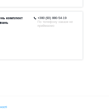
ень комплект
+380 (93) 880-54-19
По телефону закази не
йвань
приймаємо
ності