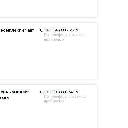
 комплект 44 mm
+380 (93) 880-54-19
По телефону закази не
приймаємо
шень комплект
+380 (93) 880-54-19
По телефону закази не
вань
приймаємо