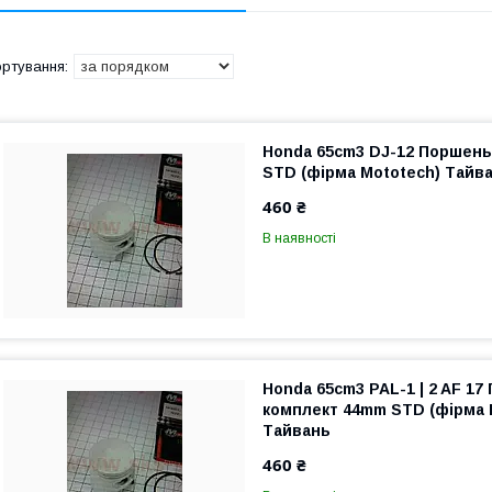
Honda 65cm3 DJ-12 Поршень
STD (фірма Mototech) Тайв
460 ₴
В наявності
Honda 65cm3 PAL-1 | 2 AF 1
комплект 44mm STD (фірма 
Тайвань
460 ₴