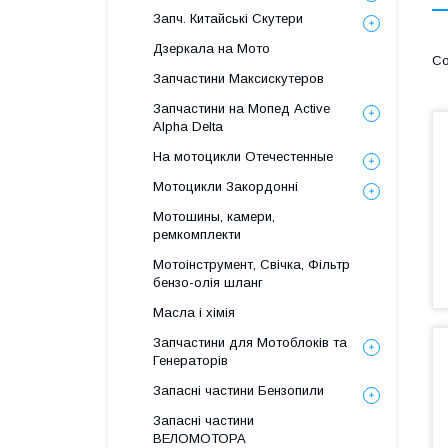
Запч. Китайські Скутери
Дзеркала на Мото
Запчастини Максискутеров
Запчастини на Мопед Active
Alpha Delta
На мотоцикли Отечестенные
Мотоцикли Закордонні
Мотошины, камери,
ремкомплекти
Мотоінструмент, Свічка, Фільтр
бензо-олія шланг
Масла і хімія
Запчастини для Мотоблоків та
Генераторів
Запасні частини Бензопили
Запасні частини
ВЕЛОМОТОРА