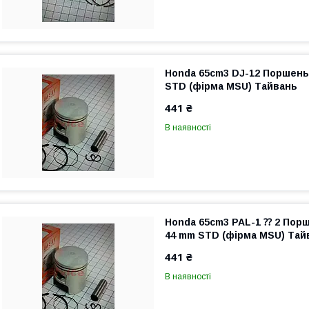
Honda 65cm3 DJ-12 Поршень
STD (фірма MSU) Тайвань
441 ₴
В наявності
Honda 65cm3 PAL-1 ⁇ 2 Пор
44 mm STD (фірма MSU) Тай
441 ₴
В наявності