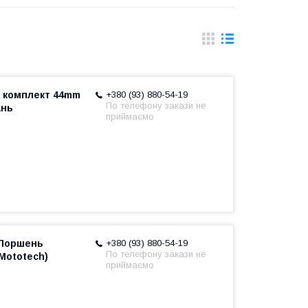
 комплект 44mm
+380 (93) 880-54-19
По телефону закази не
ань
приймаємо
7 Поршень
+380 (93) 880-54-19
По телефону закази не
Mototech)
приймаємо