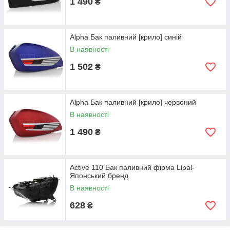
1 490
₴
Alpha Бак паливний [крило] синій
В наявності
1 502
₴
Alpha Бак паливний [крило] червоний
В наявності
1 490
₴
Active 110 Бак паливний фірма Lipal-
Японський бренд
В наявності
628
₴