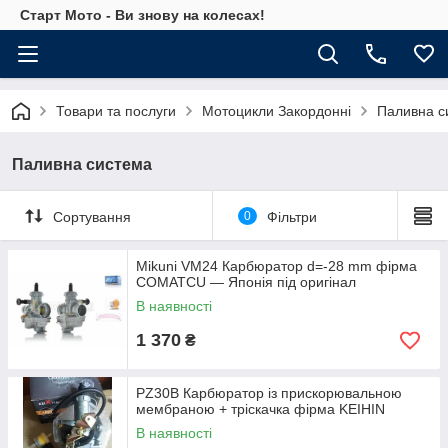
Старт Мото - Ви знову на колесах!
Товари та послуги
Мотоцикли Закордонні
Паливна с
Паливна система
Сортування
0
Фільтри
Mikuni VM24 Карбюратор d=-28 mm фірма
COMATCU — Японія під оригінал
В наявності
1 370
₴
PZ30B Карбюратор із прискорювальною
мембраною + тріскачка фірма KEIHIN
В наявності