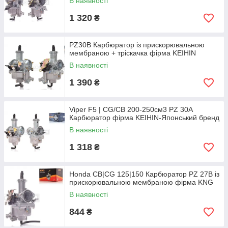
В наявності
1 320
₴
PZ30B Карбюратор із прискорювальною
мембраною + тріскачка фірма KEIHIN
В наявності
1 390
₴
Viper F5 | CG/CB 200-250см3 PZ 30A
Карбюратор фірма KEIHIN-Японський бренд
В наявності
1 318
₴
Honda CB|CG 125|150 Карбюратор PZ 27B із
прискорювальною мембраною фірма KNG
В наявності
844
₴