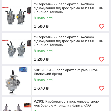
Універсальний Карбюратор D=28mm
підкачування під трос фірма KOSO-KEIHIN
Оригінал Тайвань
В наявності
1 500
₴
Універсальний Карбюратор D=24mm
підкачування під трос фірма KOSO-KEIHIN
Оригінал Тайвань
В наявності
1 200
₴
Suzuki TS125 Карбюратор фірма LIPAI-
Японський бренд
В наявності
1 670
₴
PZ30B Карбюратор з прискорювальною
мембраною + трищітка фірма KNG