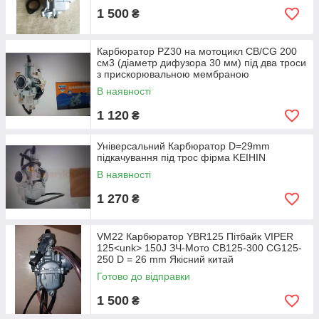
1 500
₴
Карбюратор PZ30 на мотоцикл CB/CG 200
см3 (діаметр дифузора 30 мм) під два троси
з прискорювальною мембраною
В наявності
1 120
₴
Універсальний Карбюратор D=29mm
підкачування під трос фірма KEIHIN
В наявності
1 270
₴
VM22 Карбюратор YBR125 Пітбайк VIPER
125<unk> 150J ЗЧ-Мото CB125-300 CG125-
250 D = 26 mm Якісний китай
Готово до відправки
1 500
₴