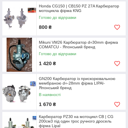
Honda CG150 | CB150 PZ 27A Карбюратор
мотоцикла фірма KNG
Готово до відправки
800
₴
Mikuni VM26 Карбюратор d=30mm фирма
COMATCU - Японський бренд
Готово до відправки
1 420
₴
GN200 Карбюратор із прискорювальною
мембраною d=-28mm фірма LIPAI-
Японський бренд
В наявності
1 670
₴
Карбюратор PZ30 на мотоцикл CB | CG
200см3 під один трос ручного дросель
фірма Lipal