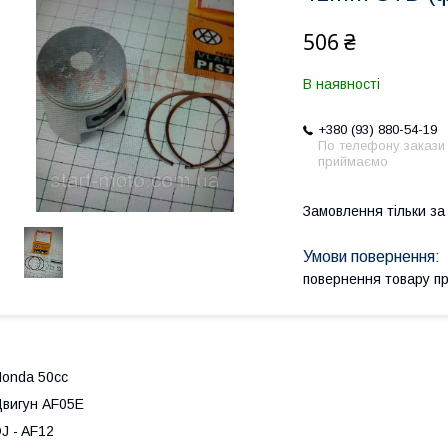
506 ₴
В наявності
+380 (93) 880-54-19
По телефону закази
приймаємо
Замовлення тільки з
повернення товару п
onda 50сс
вигун AF05E
J - AF12