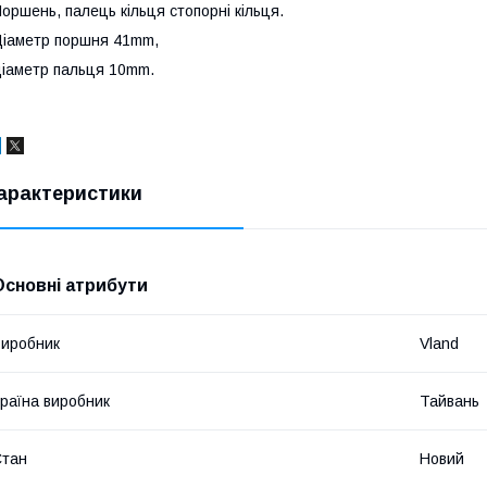
оршень, палець кільця стопорні кільця.
іаметр поршня 41mm,
іаметр пальця 10mm.
арактеристики
Основні атрибути
иробник
Vland
раїна виробник
Тайвань
Стан
Новий