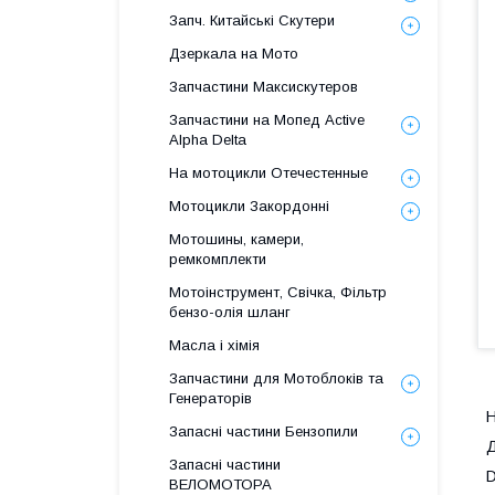
Запч. Китайські Скутери
Дзеркала на Мото
Запчастини Максискутеров
Запчастини на Мопед Active
Alpha Delta
На мотоцикли Отечестенные
Мотоцикли Закордонні
Мотошины, камери,
ремкомплекти
Мотоінструмент, Свічка, Фільтр
бензо-олія шланг
Масла і хімія
Запчастини для Мотоблоків та
Генераторів
H
Запасні частини Бензопили
Д
Запасні частини
D
ВЕЛОМОТОРА