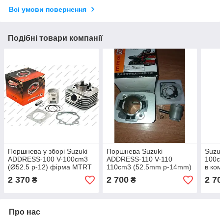
Всі умови повернення
Подібні товари компанії
Поршнева у зборі Suzuki
Поршнева Suzuki
Suzu
ADDRESS-100 V-100cm3
ADDRESS-110 V-110
100c
(Ø52.5 p-12) фірма MTRT
110cm3 (52.5mm p-14mm)
в ко
- Оригінал Тайвань
(фірма SEE-SHENGE)
2 370
2 700
2 7
₴
₴
Оригінал Тайвань
Про нас