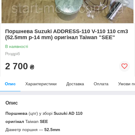
Поршнева Suzuki ADDRESS-110 V-110 110 cm3
(52.5mm p-14 mm) оригінал Taiwan "SEE"
В наявності
Роздріб
2 700
₴
Опис
Характеристики
Доставка
Оплата
Умови п
Опис
Поршнева
(цпг) у зборі
Suzuki AD 110
оригінал
Taiwan
SEE
Діаметр поршня —
52.5mm