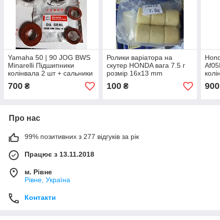
Yamaha 50 | 90 JOG BWS
Ролики варіатора на
Hond
Minarelli Підшипники
скутер HONDA вага 7.5 г
Af05
колінвала 2 шт + сальники
розмір 16х13 mm
колі
(фірма NTN Fengri)
комплект 6 шт. фірма
прок
700
100
900
₴
₴
ТАТА — Оригінал Тайвань
порш
NACH
Про нас
99% позитивних з 277 відгуків за рік
Працює з 13.11.2018
м. Рівне
Рівне, Україна
Контакти