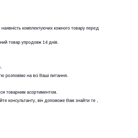
.
 і наявність комплектуючих кожного товару перед
чний товар упродовж 14 днів.
.
тю розповімо на всі Ваші питання.
ться товарним асортиментом.
е консультанту, він допоможе Вам знайти те ,