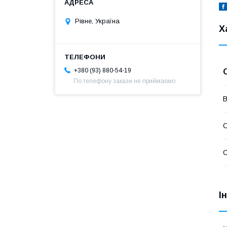
Рівне, Україна
Х
+380 (93) 880-54-19
По телефону закази не приймаємо
В
С
С
І