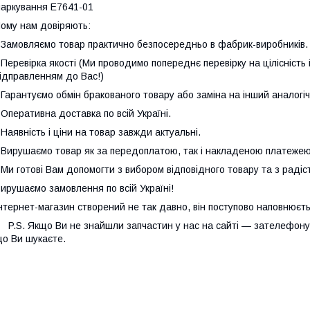
аркування E7641-01
ому нам довіряють:
 Замовляємо товар практично безпосередньо в фабрик-виробників
 Перевірка якості (Ми проводимо попереднє перевірку на цілісність
ідправленням до Вас!)
 Гарантуємо обмін бракованого товару або заміна на інший аналогі
 Оперативна доставка по всій Україні.
 Наявність і ціни на товар завжди актуальні.
 Вирушаємо товар як за передоплатою, так і накладеною платежею
 Ми готові Вам допомогти з вибором відповідного товару та з радіс
ирушаємо замовлення по всій Україні!
нтернет-магазин створений не так давно, він поступово наповнює
.S. Якщо Ви не знайшли запчастин у нас на сайті — зателефонуйт
о Ви шукаєте.