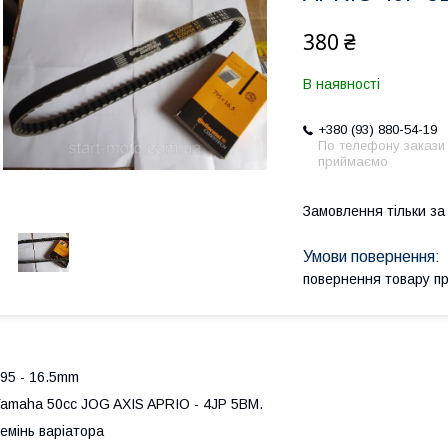
380 ₴
В наявності
+380 (93) 880-54-19
По телефону закази
приймаємо
Замовлення тільки з
повернення товару п
95 - 16.5mm
amaha 50cc JOG AXIS APRIO - 4JP 5BM.
емінь варіатора