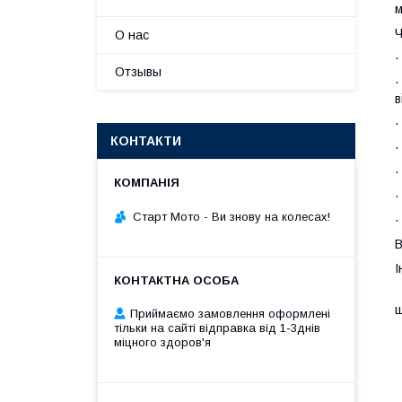
м
Ч
О нас
·
Отзывы
·
в
·
КОНТАКТИ
·
·
·
Старт Мото - Ви знову на колесах!
·
В
І
P
щ
Приймаємо замовлення оформлені
тільки на сайті відправка від 1-3днів
міцного здоров'я