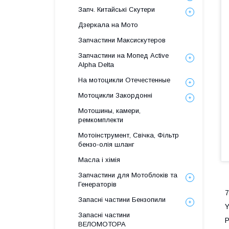
Запч. Китайські Скутери
Дзеркала на Мото
Запчастини Максискутеров
Запчастини на Мопед Active
Alpha Delta
На мотоцикли Отечестенные
Мотоцикли Закордонні
Мотошины, камери,
ремкомплекти
Мотоінструмент, Свічка, Фільтр
бензо-олія шланг
Масла і хімія
Запчастини для Мотоблоків та
Генераторів
7
Запасні частини Бензопили
Y
Запасні частини
Р
ВЕЛОМОТОРА