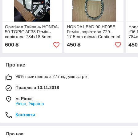
Оригінал Тайвань HONDA-
HONDA LEAD 90 HF05E
Hond
50 TOPIC AF38 Ремінь
Ремінь варіатора 729-
jf06
варіатора 784x18.5mm
17.5mm фірма Continental
784
фірма MotoTech Oktane
— Оригінал Тайвань
DOP
600
450
450
₴
₴
кевларовий
Про нас
99% позитивних з 277 відгуків за рік
Працює з 13.11.2018
м. Рівне
Рівне, Україна
Контакти
Про нас