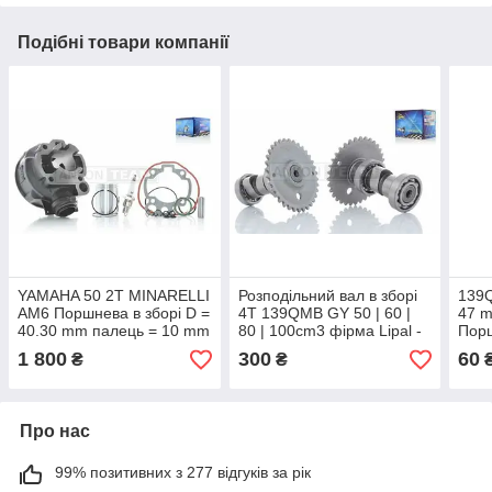
Подібні товари компанії
YAMAHA 50 2T MINARELLI
Розподільний вал в зборі
139Q
AM6 Поршнева в зборі D =
4T 139QMB GY 50 | 60 |
47 
40.30 mm палець = 10 mm
80 | 100cm3 фірма Lipal -
Порш
фірма LIPAL — Японія під
Японія під оригінал
саль
1 800
300
60
₴
₴
оригінал
Lipa
ориг
Про нас
99% позитивних з 277 відгуків за рік