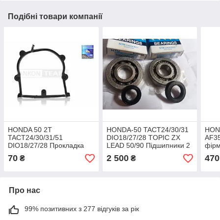
Подібні товари компанії
HONDA 50 2T
HONDA-50 TACT24/30/31
HON
TACT24/30/31/51
DIO18/27/28 TOPIC ZX
AF35
DIO18/27/28 Прокладка
LEAD 50/90 Підшипники 2
фірм
кришки варіатора фірма
шт. фірма NTN Оригінал +
ориг
70
2 500
470
₴
₴
LIPAI — Японія під
сальники KOK Тайвань
оригінал
Про нас
99% позитивних з 277 відгуків за рік