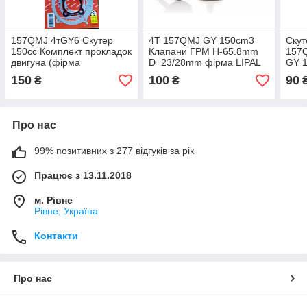
157QMJ 4тGY6 Скутер
4T 157QMJ GY 150cm3
Скут
150сс Комплект прокладок
Клапани ГРМ H-65.8mm
157Q
двигуна (фірма
D=23/28mm фірма LIPAL
GY 1
SHANGZHI)
— Японія під оригінал
Lipa
150
100
90
₴
₴
ориг
Про нас
99% позитивних з 277 відгуків за рік
Працює з 13.11.2018
м. Рівне
Рівне, Україна
Контакти
Про нас