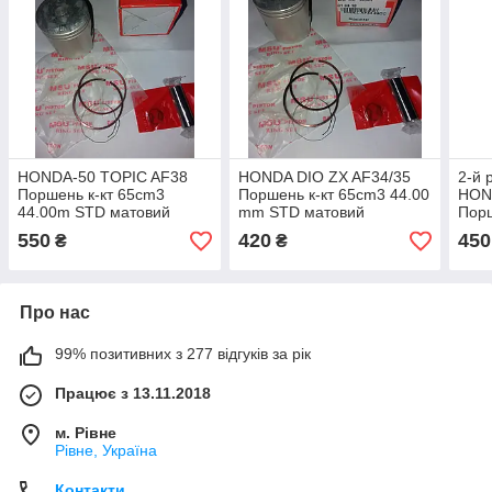
HONDA-50 TOPIC AF38
HONDA DIO ZX AF34/35
2-й 
Поршень к-кт 65cm3
Поршень к-кт 65cm3 44.00
HON
44.00m STD матовий
mm STD матовий
Порш
поршень фірма MSU
поршень фірма MSU —
мат
550
420
450
₴
₴
Оригінал Тайвань
Оригінал Тайвань
MSU
Про нас
99% позитивних з 277 відгуків за рік
Працює з 13.11.2018
м. Рівне
Рівне, Україна
Контакти