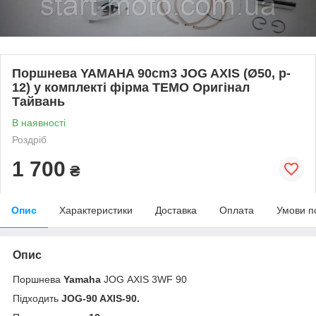
Поршнева YAMAHA 90cm3 JOG AXIS (Ø50, p-
12) у комплекті фірма TEMO Оригінал
Тайвань
В наявності
Роздріб
1 700
₴
Опис
Характеристики
Доставка
Оплата
Умови п
Опис
Поршнева
Yamaha
JOG AXIS 3WF 90
Підходить
JOG-90 AXIS-90.