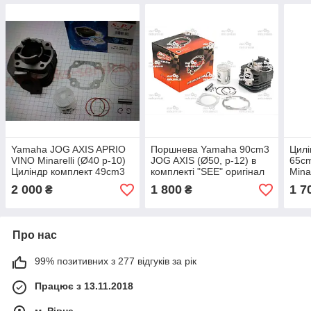
Yamaha JOG AXIS APRIO
Поршнева Yamaha 90cm3
Цилі
VINO Minarelli (Ø40 p-10)
JOG AXIS (Ø50, p-12) в
65c
Циліндр комплект 49cm3
комплекті "SEE" оригінал
Mina
фірма SPI - Оригінал
Taiwan
Ориг
2 000
1 800
1 7
₴
₴
Тайвань
Kiyo
Про нас
99% позитивних з 277 відгуків за рік
Працює з 13.11.2018