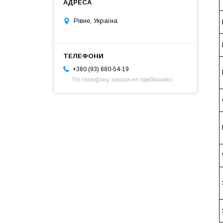
Рівне, Україна
+380 (93) 880-54-19
По телефону закази не приймаємо