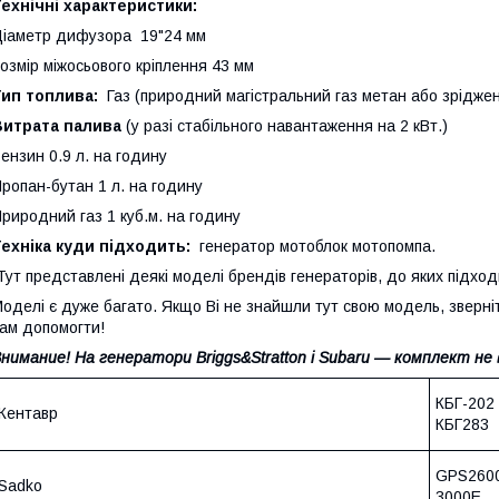
ехнічні характеристики:
Діаметр дифузора 19"24 мм
озмір міжосьового кріплення 43 мм
ип топлива:
Газ (природний магістральний газ метан або зріджен
Витрата палива
(у разі стабільного навантаження на 2 кВт.)
ензин 0.9 л. на годину
ропан-бутан 1 л. на годину
риродний газ 1 куб.м. на годину
Техніка куди підходить:
генератор мотоблок мотопомпа.
ут представлені деякі моделі брендів генераторів, до яких підхо
оделі є дуже багато. Якщо Ві не знайшли тут свою модель, зверн
ам допомогти!
нимание! На генератори Briggs&Stratton і Subaru — комплект н
КБГ-20
Кентавр
КБГ283 
GPS260
Sadko
3000E