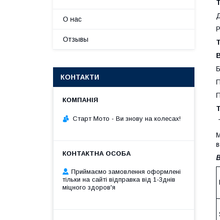
Т
О нас
Р
Отзывы
Т
Б
КОНТАКТИ
П
П
Старт Мото - Ви знову на колесах!
Т
М
в
В
Приймаємо замовлення оформлені
тільки на сайті відправка від 1-3днів
міцного здоров'я