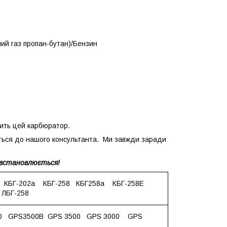
ий газ пропан-бутан)/Бензин
дить цей карбюратор.
іться до нашого консультанта. Ми завжди заради
е встановлюється!
2 КБГ-202а КБГ-258 КБГ258а КБГ-258Е
ЛБГ-258
0 GPS3500B GPS 3500 GPS 3000 GPS