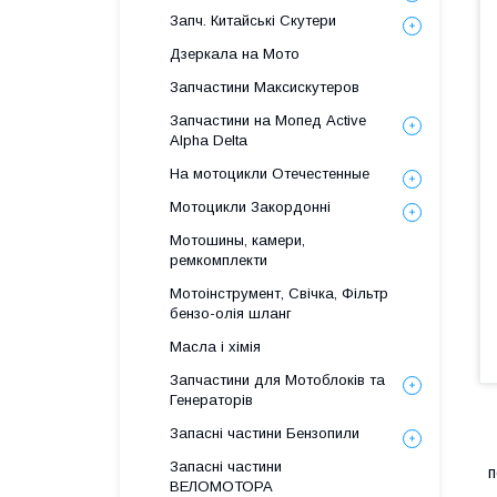
Запч. Китайські Скутери
Дзеркала на Мото
Запчастини Максискутеров
Запчастини на Мопед Active
Alpha Delta
На мотоцикли Отечестенные
Мотоцикли Закордонні
Мотошины, камери,
ремкомплекти
Мотоінструмент, Свічка, Фільтр
бензо-олія шланг
Масла і хімія
Запчастини для Мотоблоків та
Генераторів
Запасні частини Бензопили
Запасні частини
п
ВЕЛОМОТОРА