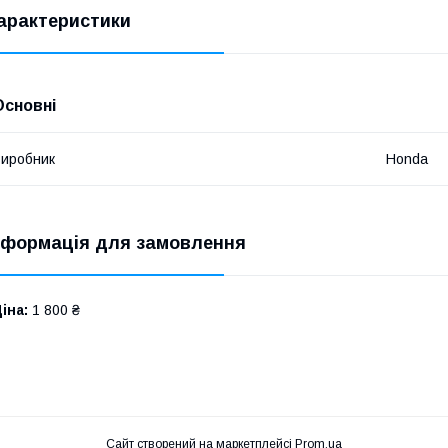
арактеристики
Основні
иробник
Honda
нформація для замовлення
іна:
1 800 ₴
Сайт створений на маркетплейсі
Prom.ua