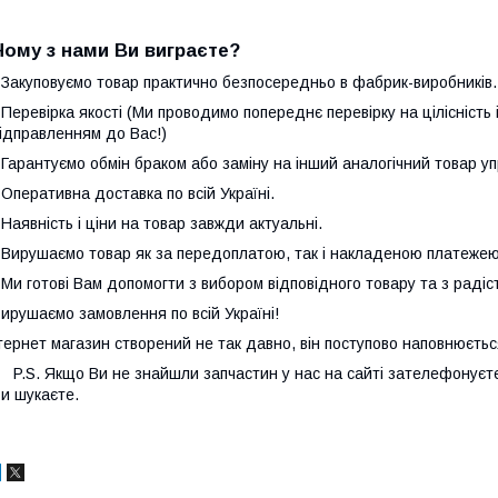
Чому з нами Ви виграєте?
 Закуповуємо товар практично безпосередньо в фабрик-виробників
 Перевірка якості (Ми проводимо попереднє перевірку на цілісність
ідправленням до Вас!)
 Гарантуємо обмін браком або заміну на інший аналогічний товар у
 Оперативна доставка по всій Україні.
 Наявність і ціни на товар завжди актуальні.
 Вирушаємо товар як за передоплатою, так і накладеною платежею
 Ми готові Вам допомогти з вибором відповідного товару та з радіс
ирушаємо замовлення по всій Україні!
тернет магазин створений не так давно, він поступово наповнюєть
.S. Якщо Ви не знайшли запчастин у нас на сайті зателефонуєте 
и шукаєте.