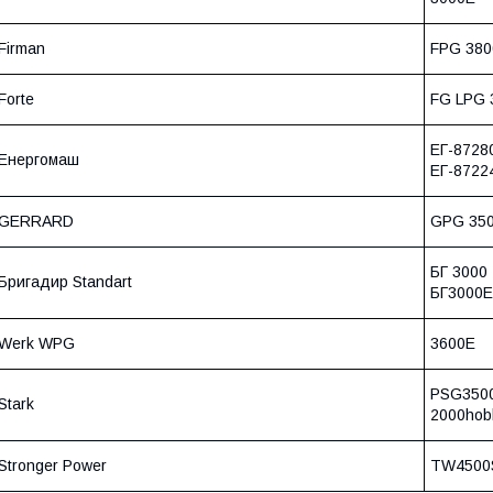
Firman
FPG 38
Forte
FG LPG
ЕГ-872
Енергомаш
ЕГ-872
GERRARD
GPG 35
БГ 300
Бригадир Standart
БГ300
Werk WPG
3600E 
PSG350
Stark
2000ho
Stronger Power
TW450