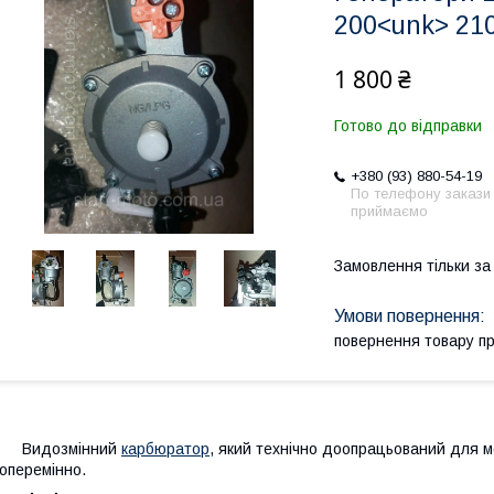
200<unk> 21
1 800 ₴
Готово до відправки
+380 (93) 880-54-19
По телефону закази
приймаємо
Замовлення тільки з
повернення товару п
Видозмінний
карбюратор
, який технічно доопрацьований для м
оперемінно.