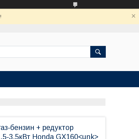
!
аз-бензин + редуктор
1.5-3.5кВт Honda GX160<unk>