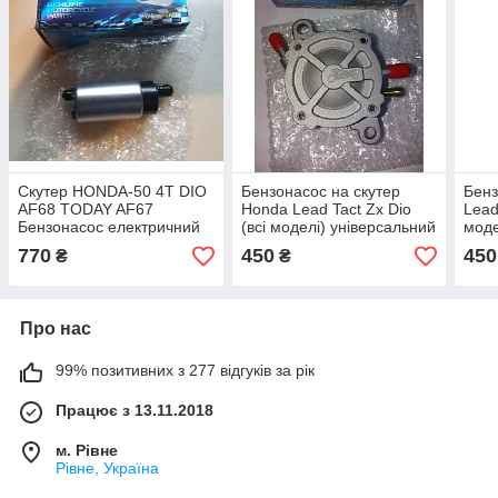
Скутер HONDA-50 4Т DIO
Бензонасос на скутер
Бен
AF68 TODAY AF67
Honda Lead Tact Zx Dio
Lead
Бензонасос електричний
(всі моделі) універсальний
моде
фірма LIPAL — Японія під
фірма Lipal Японія - під
унів
770
450
450
₴
₴
оригінал
оригінал
Moto
Тай
Про нас
99% позитивних з 277 відгуків за рік
Працює з 13.11.2018
м. Рівне
Рівне, Україна