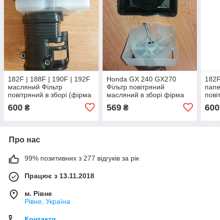
182F | 188F | 190F | 192F
Honda GX 240 GX270
182F
масляний Фільтр
Фільтр повітряний
папе
повітряний в зборі (фірма
масляний в зборі фірма
пові
TATA) Honda GX 340
TATA (Оригінал Тайвань)
Vipe
600
569
600
₴
₴
GX390 GX440
GX3
Про нас
99% позитивних з 277 відгуків за рік
Працює з 13.11.2018
м. Рівне
Рівне, Україна
Контакти