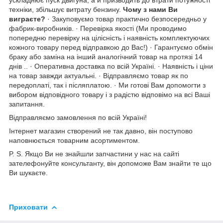
ускладнює пуск двигуна, а й призводить до втрати потужності
техніки, збільшує витрату бензину.
Чому з нами Ви
виграєте?
· Закуповуємо товар практично безпосередньо у
фабрик-виробників. · Перевірка якості (Ми проводимо
попередню перевірку на цілісність і наявність комплектуючих
кожного товару перед відправкою до Вас!) · Гарантуємо обмін
браку або заміна на інший аналогічний товар на протязі 14
днів .. · Оперативна доставка по всій Україні. · Наявність і ціни
на товар завжди актуальні. · Відправляємо товар як по
передоплаті, так і післяплатою. · Ми готові Вам допомогти з
вибором відповідного товару і з радістю відповімо на всі Ваші
запитання.
Відправляємо замовлення по всій Україні!
Інтернет магазин створений не так давно, він поступово
наповнюється товарним асортиментом.
P. S. Якщо Ви не знайшли запчастини у нас на сайті
зателефонуйте консультанту, він допоможе Вам знайти те що
Ви шукаєте.
Приховати