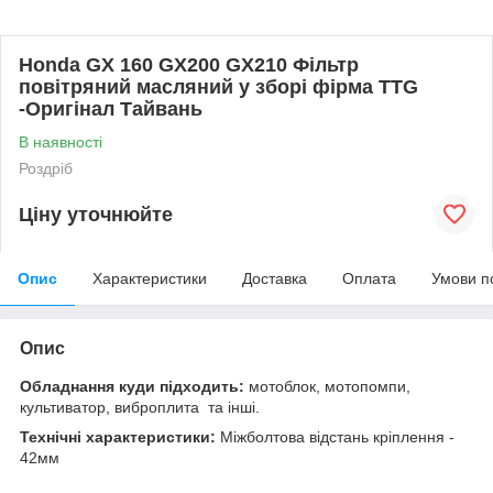
Honda GX 160 GX200 GX210 Фільтр
повітряний масляний у зборі фірма TTG
-Оригінал Тайвань
В наявності
Роздріб
Ціну уточнюйте
Опис
Характеристики
Доставка
Оплата
Умови п
Опис
Обладнання куди підходить:
мотоблок, мотопомпи,
культиватор, виброплита та інші.
Технічні характеристики:
Міжболтова відстань кріплення -
42мм