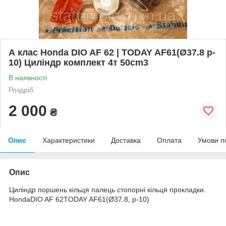
А клас Honda DIO AF 62 | TODAY AF61(Ø37.8 p-
10) Циліндр комплект 4т 50cm3
В наявності
Роздріб
2 000
₴
Опис
Характеристики
Доставка
Оплата
Умови п
Опис
Циліндр поршень кільця палець стопорні кільця прокладки.
HondaDIO AF 62TODAY AF61(Ø37.8, p-10)