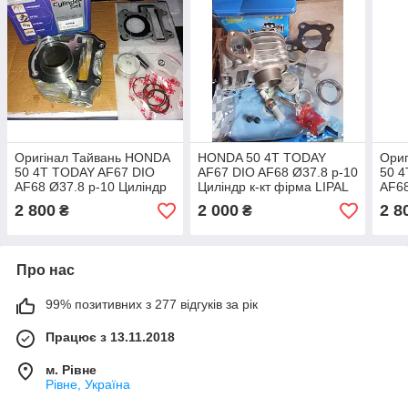
Оригінал Тайвань HONDA
HONDA 50 4T TODAY
Ори
50 4T TODAY AF67 DIO
AF67 DIO AF68 Ø37.8 p-10
50 
AF68 Ø37.8 p-10 Циліндр
Циліндр к-кт фірма LIPAL
AF68
к-кт ЦПГ фірма SEE
к-кт
2 800
2 000
2 8
₴
₴
Про нас
99% позитивних з 277 відгуків за рік
Працює з 13.11.2018
м. Рівне
Рівне, Україна