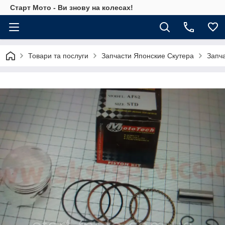
Старт Мото - Ви знову на колесах!
Товари та послуги
Запчасти Японские Скутера
Запч