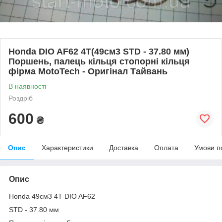
Honda DIO AF62 4Т(49см3 STD - 37.80 мм)
Поршень, палець кільця стопорні кільця
фірма MotoTech - Оригінал Тайвань
В наявності
Роздріб
600
₴
Опис
Характеристики
Доставка
Оплата
Умови п
Опис
Honda 49см3 4T DIO AF62
STD - 37.80 мм