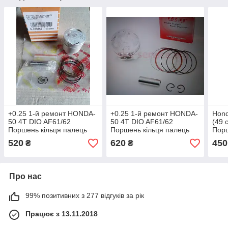
+0.25 1-й ремонт HONDA-
+0.25 1-й ремонт HONDA-
Hon
50 4T DIO AF61/62
50 4T DIO AF61/62
(49 
Поршень кільця палець
Поршень кільця палець
Порш
стопорні кільця фірма SEE
стопорні кільця фірма
стоп
520
620
450
₴
₴
— Оригінал Тайвань
MSU — Оригінал Тайвань
MSU
Про нас
99% позитивних з 277 відгуків за рік
Працює з 13.11.2018