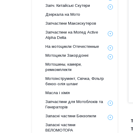
Запч. Китайські Скутери
Дзеркала на Мото
Запчастини Максискутеров
Запчастини на Мопед Active
Alpha Delta
На мотоцикли Отечестенные
Мотоцикли Закордонні
Мотошины, камери,
ремкомплекти
Мотоінструмент, Свічка, Фільтр
бензо-олія шланг
Масла і хімія
Запчастини для Мотоблоків та
Генераторів
Запасні частини Бензопили
Т
Запасні частини
Т
ВЕЛОМОТОРА