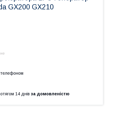
nda GX200 GX210
 не
а телефоном
ротягом 14 днів
за домовленістю