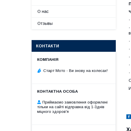
П
О нас
·
Отзывы
·
в
·
КОНТАКТИ
·
·
·
Старт Мото - Ви знову на колесах!
·
О
И
P
Приймаємо замовлення оформлені
тільки на сайті відправка від 1-3днів
міцного здоров'я
Х