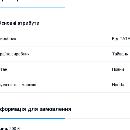
Основні атрибути
иробник
Від ТАТ
раїна виробник
Тайвань
Стан
Новий
умісність з маркою
Honda
нформація для замовлення
іна:
200 ₴