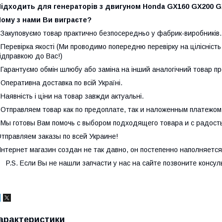
ідходить для генераторів з двигуном Honda GX160 GX200 GX2
Чому з нами Ви виграєте?
 Закуповуємо товар практично безпосередньо у фабрик-виробників.
 Перевірка якості (Ми проводимо попередню перевірку на цілісніст
ідправкою до Вас!)
 Гарантуємо обмін шлюбу або заміна на інший аналогічний товар пр
 Оперативна доставка по всій Україні.
 Наявність і ціни на товар завжди актуальні.
 Отправляем товар как по предоплате, так и наложенным платежом
 Мы готовы Вам помочь с выбором подходящего товара и с радост
тправляем заказы по всей Украине!
нтернет магазин создан не так давно, он постепенно наполняетс
.S. Если Вы не нашли запчасти у нас на сайте позвоните консуль
арактеристики