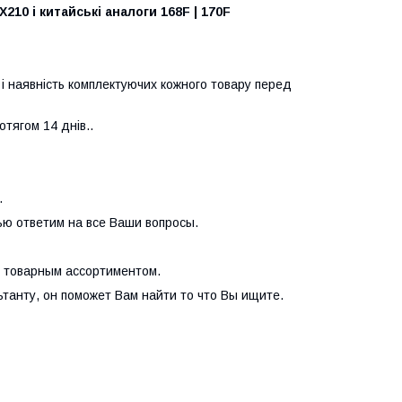
10 і китайські аналоги 168F | 170F
ь і наявність комплектуючих кожного товару перед
отягом 14 днів..
.
ью ответим на все Ваши вопросы.
я товарным ассортиментом.
танту, он поможет Вам найти то что Вы ищите.