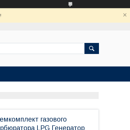
!
Ремкомплект газового
арбюратора LPG Генератор