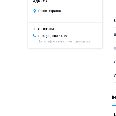
Рівне, Україна
В
+380 (93) 880-54-19
По телефону закази не приймаємо
К
С
І
Ц