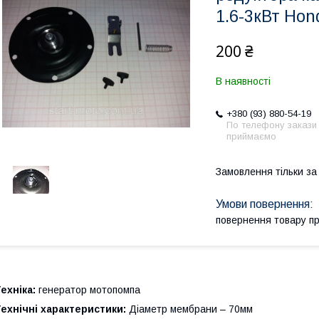
1.6-3кВт Ho
200 ₴
В наявності
+380 (93) 880-54-19
По телефону закази
приймаємо
Замовлення тільки з
повернення товару п
ехніка:
генератор мотопомпа
ехнічні характеристики:
Діаметр мембрани – 70мм