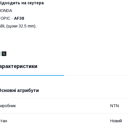
Підходить на скутера
HONDA
TOPIC -
AF38
BL (щоки 32.5 mm).
арактеристики
Основні атрибути
иробник
NTN
Стан
Новий