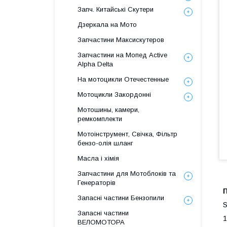
Запч. Китайські Скутери
Дзеркала на Мото
Запчастини Максискутеров
Запчастини на Мопед Active
Alpha Delta
На мотоцикли Отечестенные
Мотоцикли Закордонні
Мотошины, камери,
ремкомплекти
Мотоінструмент, Свічка, Фільтр
бензо-олія шланг
Масла і хімія
Запчастини для Мотоблоків та
Генераторів
Запасні частини Бензопили
S
Запасні частини
1
ВЕЛОМОТОРА