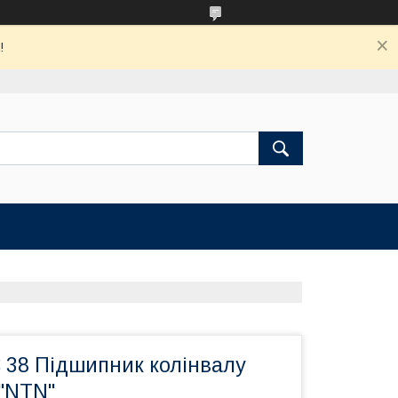
!
 38 Підшипник колінвалу
"NTN"