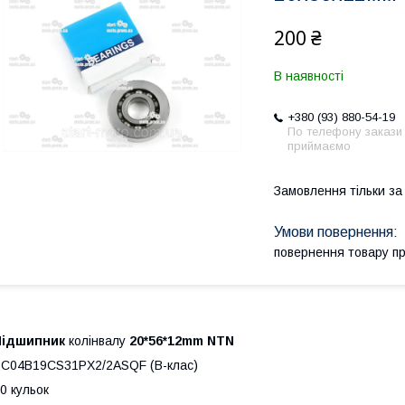
200 ₴
В наявності
+380 (93) 880-54-19
По телефону закази
приймаємо
Замовлення тільки з
повернення товару п
Підшипник
колінвалу
20*56*12
mm
NTN
C04B19CS31PX2/2ASQF (В-клас)
0 кульок