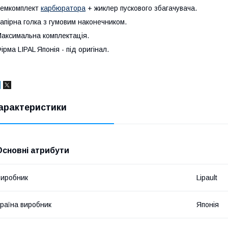
емкомплект
карбюратора
+ жиклер пускового збагачувача.
апірна голка з гумовим наконечником.
аксимальна комплектація.
ірма LIPAL Японія - під оригінал.
арактеристики
Основні атрибути
иробник
Lipault
раїна виробник
Японія