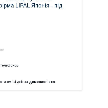
фірма LIPAL Японія - під
 не
а телефоном
ротягом 14 днів
за домовленістю