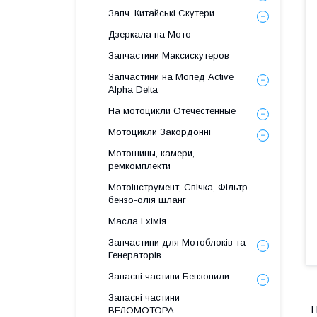
Запч. Китайські Скутери
Дзеркала на Мото
Запчастини Максискутеров
Запчастини на Мопед Active
Alpha Delta
На мотоцикли Отечестенные
Мотоцикли Закордонні
Мотошины, камери,
ремкомплекти
Мотоінструмент, Свічка, Фільтр
бензо-олія шланг
Масла і хімія
Запчастини для Мотоблоків та
Генераторів
Запасні частини Бензопили
Запасні частини
H
ВЕЛОМОТОРА