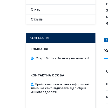
Р
О нас
З
М
Отзывы
Ф
КОНТАКТИ
Х
Старт Мото - Ви знову на колесах!
В
Приймаємо замовлення оформлені
тільки на сайті відправка від 1-3днів
міцного здоров'я
К