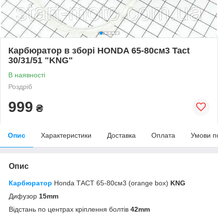
Карбюратор в зборі HONDA 65-80см3 Tact
30/31/51 "KNG"
В наявності
Роздріб
999
₴
Опис
Характеристики
Доставка
Оплата
Умови п
Опис
Карбюратор
Honda ТАСT 65-80см3 (orange box)
KNG
Дифузор
15mm
Відстань по центрах кріплення болтів
42mm