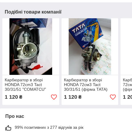
Подібні товари компанії
Карбюратор в зборі
Карбюратор в зборі
Карб
HONDA 72cm3 Tact
HONDA 72см3 Tact
72см
30/31/51 "СOMATCU"
30/31/51 (фірма TATA)
(фір
Тайв
1 120
1 120
1 2
₴
₴
Про нас
99% позитивних з 277 відгуків за рік