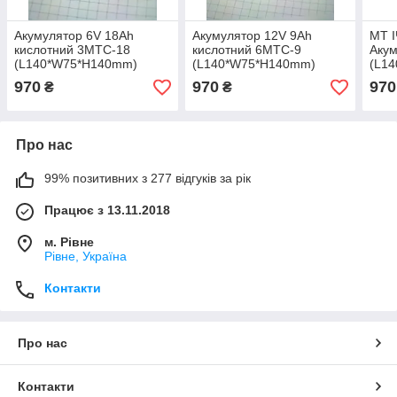
Акумулятор 6V 18Ah
Акумулятор 12V 9Ah
МТ І
кислотний 3MTC-18
кислотний 6MTC-9
Акум
(L140*W75*H140mm)
(L140*W75*H140mm)
(L14
(фирма Електро-исток)
(фірма Електро-істок)
кле
970
970
970
₴
₴
2023
2023
Про нас
99% позитивних з 277 відгуків за рік
Працює з 13.11.2018
м. Рівне
Рівне, Україна
Контакти
Про нас
Контакти