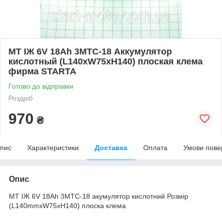
МТ ІЖ 6V 18Ah 3MTC-18 Аккумулятор
кислотный (L140xW75xH140) плоская клема
фирма STARTA
Готово до відправки
Роздріб
970
₴
пис
Характеристики
Доставка
Оплата
Умови пове
Опис
МТ ІЖ 6V 18Ah 3MTC-18 акумулятор кислотний Розмір
(L140mmxW75xH140) плоска клема