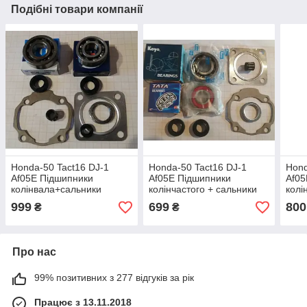
Подібні товари компанії
Honda-50 Tact16 DJ-1
Honda-50 Tact16 DJ-1
Hond
Af05E Підшипники
Af05E Підшипники
Af05
колінвала+сальники
колінчастого + сальники
колі
прокладки сепаратор
прокладки сепаратор
фірм
999
699
800
₴
₴
поршня фірма NTN |
поршня фірма KOYO |
Тай
NACHI - Японія
TATA
Про нас
99% позитивних з 277 відгуків за рік
Працює з 13.11.2018