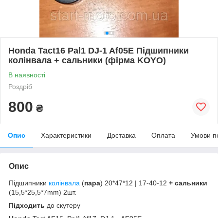
Honda Tact16 Pal1 DJ-1 Af05E Підшипники
колінвала + сальники (фірма KOYO)
В наявності
Роздріб
800
₴
Опис
Характеристики
Доставка
Оплата
Умови п
Опис
Підшипники
колінвала
(
пара
) 20*47*12 | 17-40-12
+ сальники
(15,5*25,5*7mm) 2шт.
Підходить
до скутеру