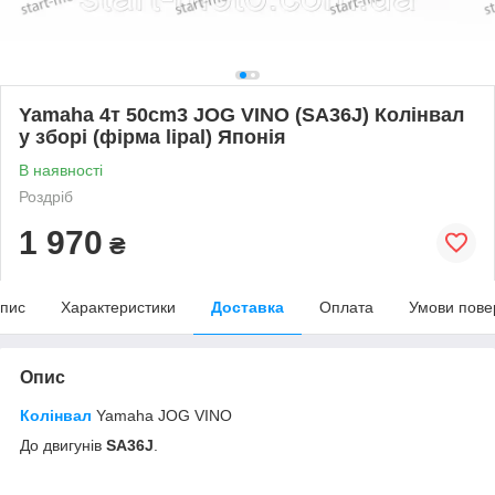
Yamaha 4т 50cm3 JOG VINO (SA36J​​​​​​​) Колінвал
у зборі (фірма lipal) Японія
В наявності
Роздріб
1 970
₴
пис
Характеристики
Доставка
Оплата
Умови пове
Опис
Колінвал
Yamaha JOG VINO
До двигунів
SA36J
.