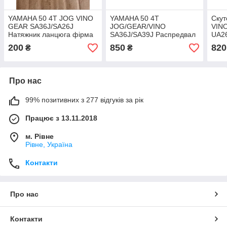
YAMAHA 50 4T JOG VINO
YAMAHA 50 4T
Скут
GEAR SA36J/SA26J
JOG/GEAR/VINO
VIN
Натяжник ланцюга фірма
SA36J/SA39J Распредвал
UA26
LIPAL гарний
ГРМ фірма Lipal — Японія
елек
200
850
820
₴
₴
під оригінал
— Яп
Про нас
99% позитивних з 277 відгуків за рік
Працює з 13.11.2018
м. Рівне
Рівне, Україна
Контакти
Про нас
Контакти