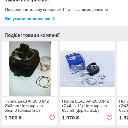
Повернення товару впродовж 14 днів за домовленістю
Всі умови повернення
Подібні товари компанії
Honda Lead AF20|33|42
Honda LEAD AF-20|33|42
Hond
Ø43mm Циліндр к-кт
(Ø44, p-12) Циліндр к-кт
(Ø43
65cm3 (фірма GO)
65cm3 (фірма SEE)
65c
MTRT
1 300
1 970
1 9
₴
₴