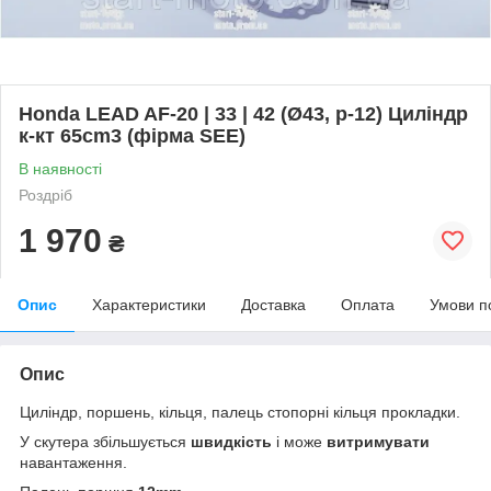
Honda LEAD AF-20 | 33 | 42 (Ø43, p-12) Циліндр
к-кт 65cm3 (фірма SEE)
В наявності
Роздріб
1 970
₴
Опис
Характеристики
Доставка
Оплата
Умови п
Опис
Циліндр, поршень, кільця, палець стопорні кільця прокладки.
У скутера збільшується
швидкість
і може
витримувати
навантаження.