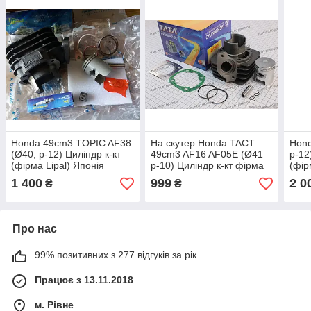
Honda 49cm3 TOPIC AF38
На скутер Honda TACT
Hond
(Ø40, p-12) Циліндр к-кт
49cm3 AF16 AF05E (Ø41
p-12
(фірма Lipal) Японія
p-10) Циліндр к-кт фірма
(фір
(TATA) Тайвань
Тай
1 400
999
2 0
₴
₴
Про нас
99% позитивних з 277 відгуків за рік
Працює з 13.11.2018
м. Рівне