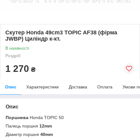
Скутер Honda 49cm3 TOPIC AF38 (фірма
JWBP) Циліндр к-кт.
В наявності
Роздріб
1 270
₴
Опис
Характеристики
Доставка
Оплата
Умови п
Опис
Поршнева
Honda TOPIC 50
Палець поршня
12mm
Діаметр поршня
40mm