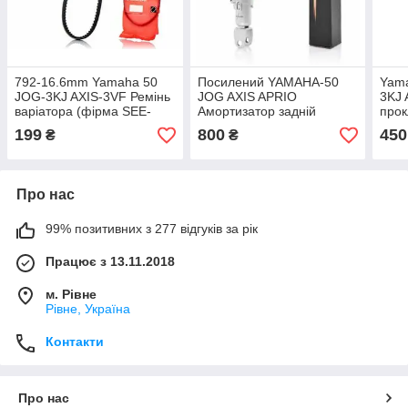
792-16.6mm Yamaha 50
Посилений YAMAHA-50
Yam
JOG-3KJ AXIS-3VF Ремінь
JOG AXIS APRIO
3KJ 
варіатора (фірма SEE-
Амортизатор задній
про
SHENGE) Оригінал
червоний 250 mm фірма
MSU 
199
800
450
₴
₴
Тайвань
KIYOSHI Оригінал
Тайвань
Про нас
99% позитивних з 277 відгуків за рік
Працює з 13.11.2018
м. Рівне
Рівне, Україна
Контакти
Про нас