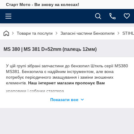
Старт Мото - Ви знову на колесах!
Товари та послуги
Запасні частини Бензопили
STIHL
MS 380 | MS 381 D=52mm (палець 12мм)
У цій групі зібрані запчастини до бензопил Штиль серії MS380
MS381. Бензопила є надійним інструментом, але вона
потребує періодичного змащування і заміни зношених
елементів.
Наш інтернет магазин пропонує Вам
храповики і собачки стартера
маховики
Показати все
паливні і масляні шланги
маслонасоси
повітряні фільтри
карбюратори