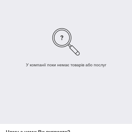
зубчасті упори
колінвали
котушки запалювання і багато іншого.
У компанії поки немає товарів або послуг