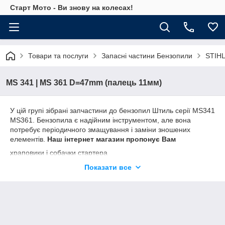
Старт Мото - Ви знову на колесах!
Товари та послуги
Запасні частини Бензопили
STIHL
MS 341 | MS 361 D=47mm (палець 11мм)
У цій групі зібрані запчастини до бензопил Штиль серії MS341
MS361. Бензопила є надійним інструментом, але вона
потребує періодичного змащування і заміни зношених
елементів.
Наш інтернет магазин пропонує Вам
храповики і собачки стартера
маховики
Показати все
паливні і масляні шланги
маслонасоси
повітряні фільтри
карбюратори