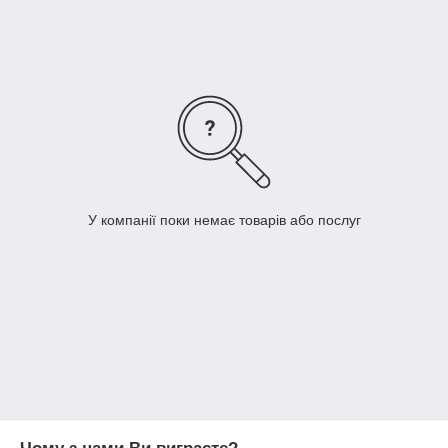
зубчасті упори
колінвали
котушки запалювання і багато іншого.
У компанії поки немає товарів або послуг