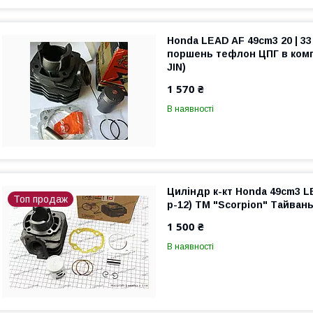
Honda LEAD AF 49cm3 20 | 33 |
поршень тефлон ЦПГ в комп
JIN)
1 570 ₴
В наявності
Циліндр к-кт Honda 49cm3 L
Топ продаж
p-12) ТМ "Scorpion" Тайван
1 500 ₴
В наявності