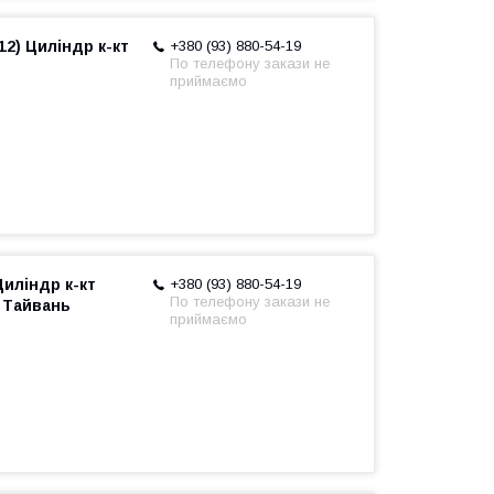
12) Циліндр к-кт
+380 (93) 880-54-19
По телефону закази не
приймаємо
Циліндр к-кт
+380 (93) 880-54-19
По телефону закази не
 Тайвань
приймаємо