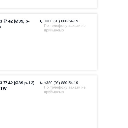
 ⁇ 42 (Ø39, p-
+380 (93) 880-54-19
По телефону закази не
e
приймаємо
 ⁇ 42 (Ø39 p-12)
+380 (93) 880-54-19
По телефону закази не
DTW
приймаємо