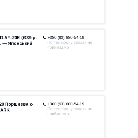
 AF-20E (Ø39 p-
+380 (93) 880-54-19
По телефону закази не
AL — Японський
приймаємо
20 Поршнева к-
+380 (93) 880-54-19
По телефону закази не
MARK
приймаємо