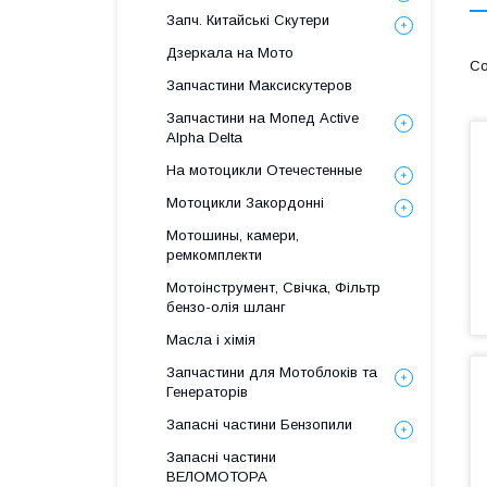
Запч. Китайські Скутери
Дзеркала на Мото
Запчастини Максискутеров
Запчастини на Мопед Active
Alpha Delta
На мотоцикли Отечестенные
Мотоцикли Закордонні
Мотошины, камери,
ремкомплекти
Мотоінструмент, Свічка, Фільтр
бензо-олія шланг
Масла і хімія
Запчастини для Мотоблоків та
Генераторів
Запасні частини Бензопили
Запасні частини
ВЕЛОМОТОРА