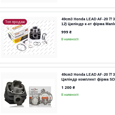
49cm3 Honda LEAD AF-20 ⁇ 33
Топ продаж
12) Циліндр к-кт фірма Manl
999 ₴
В наявності
49cm3 Honda LEAD AF-20 ⁇ 33
Циліндр комплект фірма S
1 200 ₴
В наявності