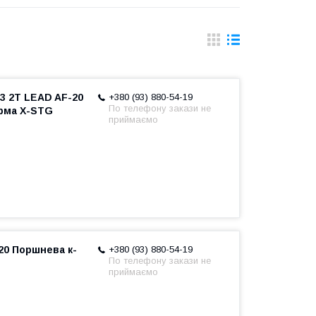
3 2T LEAD AF-20
+380 (93) 880-54-19
По телефону закази не
ірма X-STG
приймаємо
20 Поршнева к-
+380 (93) 880-54-19
По телефону закази не
приймаємо