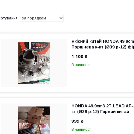
Якісний китай HONDA 49.9cm
Поршнева к-кт (Ø39 p-12) ф
1 100 ₴
В наявності
HONDA 49.9cm3 2T LEAD AF-
кт (Ø39 p-12) Гарний китай
999 ₴
В наявності