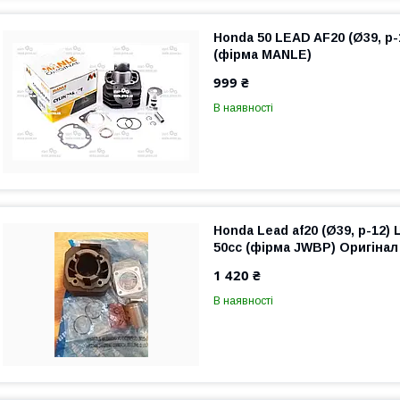
Honda 50 LEAD AF20 (Ø39, p-
(фірма MANLE)
999 ₴
В наявності
Honda Lead af20 (Ø39, p-12) 
50сс (фірма JWBP) Оригінал
1 420 ₴
В наявності