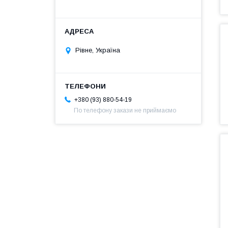
Рівне, Україна
+380 (93) 880-54-19
По телефону закази не приймаємо