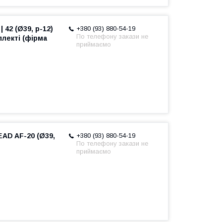
 42 (Ø39, p-12)
+380 (93) 880-54-19
По телефону закази не
лекті (фірма
приймаємо
EAD AF-20 (Ø39,
+380 (93) 880-54-19
По телефону закази не
ь
приймаємо