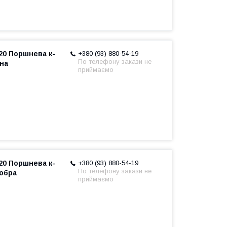
20 Поршнева к-
+380 (93) 880-54-19
По телефону закази не
рна
приймаємо
20 Поршнева к-
+380 (93) 880-54-19
По телефону закази не
добра
приймаємо