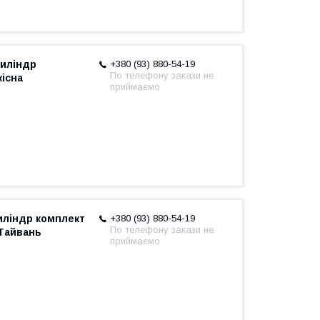
Циліндр
+380 (93) 880-54-19
По телефону закази не
кісна
приймаємо
Циліндр комплект
+380 (93) 880-54-19
По телефону закази не
 Тайвань
приймаємо