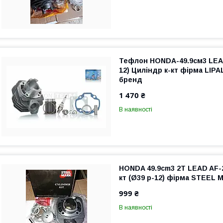
Тефлон HONDA-49.9см3 LEAD
12) Циліндр к-кт фірма LIP
бренд
1 470 ₴
В наявності
HONDA 49.9cm3 2T LEAD AF-
кт (Ø39 p-12) фірма STEEL 
999 ₴
В наявності