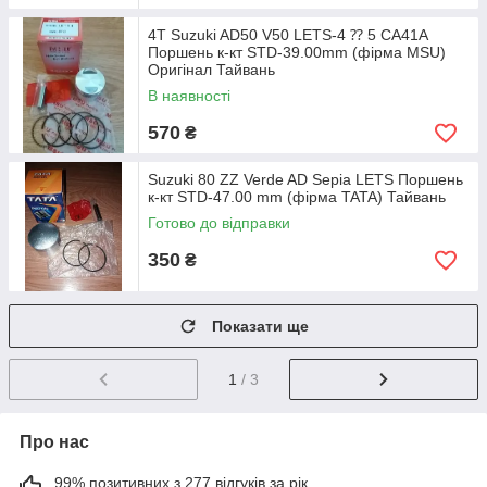
4T Suzuki AD50 V50 LETS-4 ⁇ 5 CA41A
Поршень к-кт STD-39.00mm (фірма MSU)
Оригінал Тайвань
В наявності
570
₴
Suzuki 80 ZZ Verde AD Sepia LETS Поршень
к-кт STD-47.00 mm (фірма TATA) Тайвань
Готово до відправки
350
₴
Показати ще
1
/ 3
Про нас
99% позитивних з 277 відгуків за рік