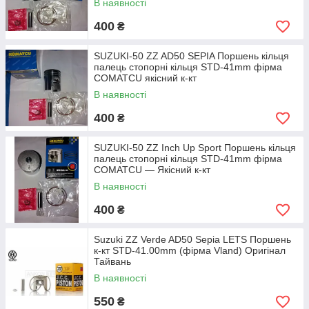
В наявності
400
₴
SUZUKI-50 ZZ AD50 SEPIA Поршень кільця
палець стопорні кільця STD-41mm фірма
COMATCU якісний к-кт
В наявності
400
₴
SUZUKI-50 ZZ Inch Up Sport Поршень кільця
палець стопорні кільця STD-41mm фірма
COMATCU — Якісний к-кт
В наявності
400
₴
Suzuki ZZ Verde AD50 Sepia LETS Поршень
к-кт STD-41.00mm (фірма Vland) Оригінал
Тайвань
В наявності
550
₴