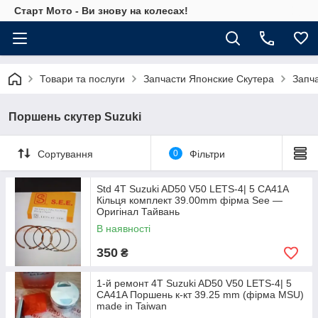
Старт Мото - Ви знову на колесах!
Товари та послуги
Запчасти Японские Скутера
Запч
Поршень скутер Suzuki
Сортування
0
Фільтри
Std 4T Suzuki AD50 V50 LETS-4| 5 CA41A
Кільця комплект 39.00mm фірма See —
Оригінал Тайвань
В наявності
350
₴
1-й ремонт 4T Suzuki AD50 V50 LETS-4| 5
CA41A Поршень к-кт 39.25 mm (фірма MSU)
made in Taiwan