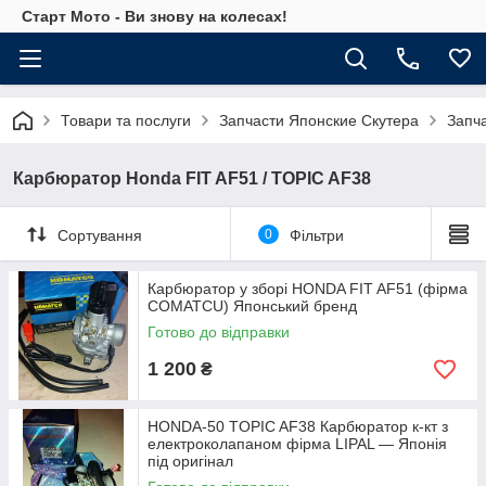
Старт Мото - Ви знову на колесах!
Товари та послуги
Запчасти Японские Скутера
Запч
Карбюратор Honda FIT AF51 / TOPIC AF38
Сортування
0
Фільтри
Карбюратор у зборі HONDA FIT AF51 (фірма
COMATCU) Японський бренд
Готово до відправки
1 200
₴
HONDA-50 TOPIC AF38 Карбюратор к-кт з
електроколапаном фірма LIPAL — Японія
під оригінал