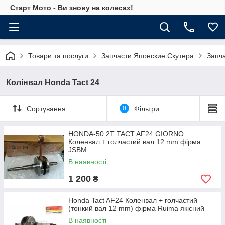
Старт Мото - Ви знову на колесах!
Товари та послуги
Запчасти Японские Скутера
Запч
Колінвал Honda Tact 24
Сортування
0
Фільтри
HONDA-50 2T TACT AF24 GIORNO
Коленвал + голчастий вал 12 mm фірма
JSBM
В наявності
1 200
₴
Honda Tact AF24 Коленвал + голчастий
(тонкий вал 12 mm) фірма Ruima якісний
В наявності