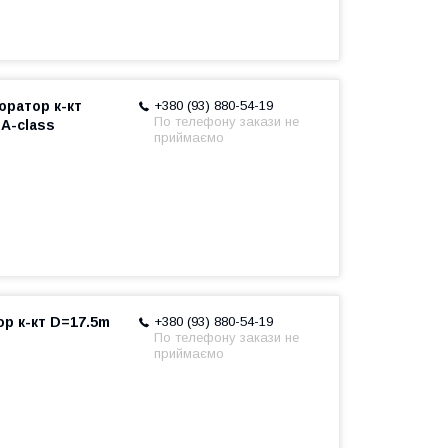
юратор к-кт
+380 (93) 880-54-19
По телефону закази не
A-class
приймаємо
ор к-кт D=17.5m
+380 (93) 880-54-19
По телефону закази не
приймаємо