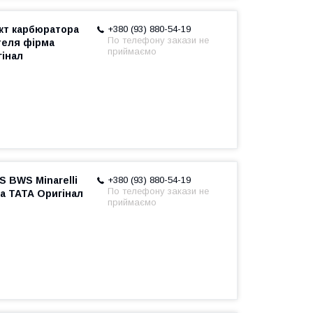
кт карбюратора
+380 (93) 880-54-19
По телефону закази не
теля фірма
приймаємо
інал
S BWS Minarelli
+380 (93) 880-54-19
По телефону закази не
а ТАТА Оригінал
приймаємо