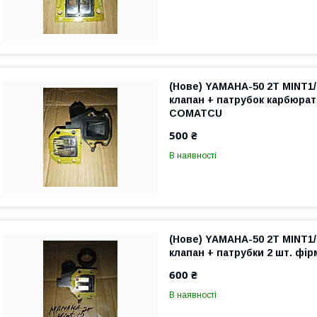
(Нове) YAMAHA-50 2Т MINT1
клапан + патрубок карбюра
COMATCU
500 ₴
В наявності
(Нове) YAMAHA-50 2Т MINT1
клапан + патрубки 2 шт. ф
600 ₴
В наявності