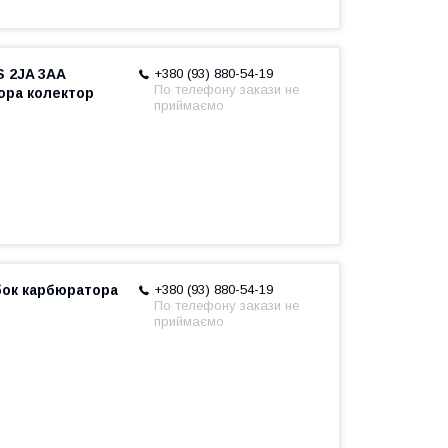
 2JA 3AA
+380 (93) 880-54-19
По телефону закази не
тора колектор
приймаємо
бок карбюратора
+380 (93) 880-54-19
По телефону закази не
приймаємо