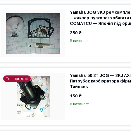
Yamaha JOG 3KJ ремкомпле
+ жиклер пускового збагати
COMATCU — Японія під ориг
250 ₴
В наявності
Yamaha-50 2T JOG — 3KJ AXI
Топ продаж
Патрубок карбюратора фірм
Тайвань
150 ₴
В наявності