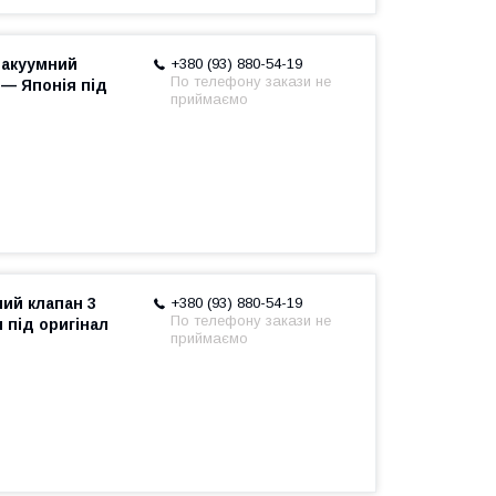
Вакуумний
+380 (93) 880-54-19
По телефону закази не
 — Японія під
приймаємо
ий клапан 3
+380 (93) 880-54-19
По телефону закази не
 під оригінал
приймаємо