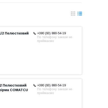
1/2 Пелюстковий
+380 (93) 880-54-19
По телефону закази не
приймаємо
/2 Пелюстковий
+380 (93) 880-54-19
По телефону закази не
 фірма COMATCU
приймаємо