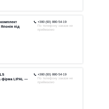
мкомплект
+380 (93) 880-54-19
По телефону закази не
 Японія під
приймаємо
ELS
+380 (93) 880-54-19
По телефону закази не
 фірма LIPAL —
приймаємо