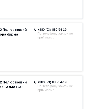
/2 Пелюстковий
+380 (93) 880-54-19
По телефону закази не
тора фірма
приймаємо
/2 Пелюстковий
+380 (93) 880-54-19
По телефону закази не
ірма COMATCU
приймаємо