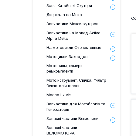
Запч. Китайські Скутери
Дзеркала на Мото
Запчастини Максискутеров
Запчастини на Мопед Active
Alpha Delta
На мотоцикли Отечестенные
Мотоцикли Закордонні
Мотошины, камери,
ремкомплекти
Мотоінструмент, Свічка, Фільтр
бензо-олія шланг
Масла і хімія
Запчастини для Мотоблоків та
Генераторів
Запасні частини Бензопили
Запасні частини
ВЕЛОМОТОРА