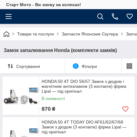
Старт Мото - Ви знову на колесах!
Товари та послуги
Запчасти Японские Скутера
Запч
Замок запалювання Honda (комплекти замків)
Сортування
0
Фільтри
HONDA 50 4T DIO 56/57 Замок з діодом і
магнітним антизламом (3 контакти) фірма
Lipal — під оригінал
В наявності
870
₴
HONDA 50 4T TODAY DIO AF61/62/67/68
Замок з діодом (3 контакти) фірма Lipal —
під оригінал