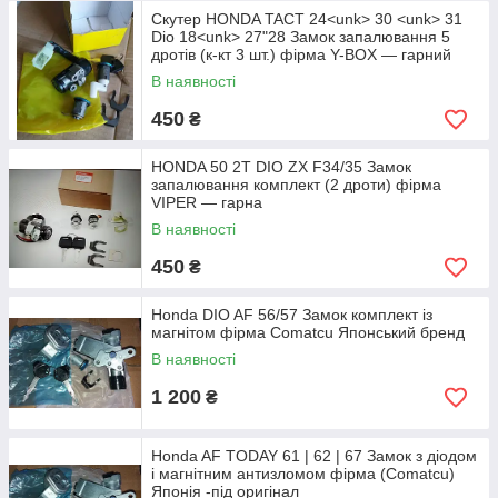
Скутер HONDA TACT 24<unk> 30 <unk> 31
Dio 18<unk> 27"28 Замок запалювання 5
дротів (к-кт 3 шт.) фірма Y-BOX — гарний
комплект
В наявності
450
₴
HONDA 50 2T DIO ZX F34/35 Замок
запалювання комплект (2 дроти) фірма
VIPER — гарна
В наявності
450
₴
Honda DIO AF 56/57 Замок комплект із
магнітом фірма Comatcu Японський бренд
В наявності
1 200
₴
Honda AF TODAY 61 | 62 | 67 Замок з діодом
і магнітним антизломом фірма (Comatcu)
Японія -під оригінал