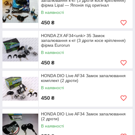
запалювання к-кт (3 дроти косе кріплення)
фірма Lipal — Японія під оригінал
В наявності
450
₴
HONDA ZX AF34<unk> 35 Замок
запалювання к-кт (3 дроти косе кріплення)
фірма Eurorun
В наявності
450
₴
HONDA DIO Live AF34 Замок запалювання
комплект (2 дроти)
В наявності
450
₴
HONDA DIO Live AF34 Замок запалювання
(2 дроти)
В наявності