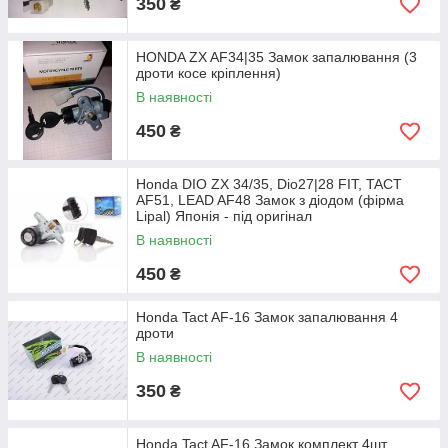
350
₴
HONDA ZX AF34|35 Замок запалювання (3
дроти косе кріплення)
В наявності
450
₴
Honda DIO ZX 34/35, Dio27|28 FIT, TACT
AF51, LEAD AF48 Замок з діодом (фірма
Lipal) Японія - під оригінал
В наявності
450
₴
Honda Tact AF-16 Замок запалювання 4
дроти
В наявності
350
₴
Honda Tact AF-16 Замок комплект 4шт.