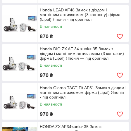
Honda LEAD AF48 Замок з діодом і
магнітним антизломом (3 контакту) фірма
(Lipal) Японія -під оригінал
В наявності
870
₴
Honda DIO ZX AF 34 <unk> 35 Замок з
діодом і магнітним антизламом (3 контакти)
фірма (Lipal) Японія — під оригінал
В наявності
970
₴
Honda Giorno TACT Fit AF51 Замок з діодом і
магнітним антизломом фірма (Lipal) Японія
- під оригінал
В наявності
970
₴
HONDA ZX AF34<unk> 35 Замок