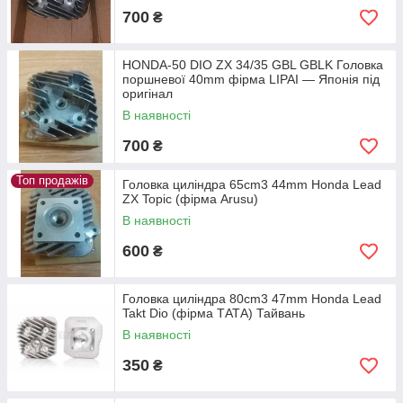
700
₴
HONDA-50 DIO ZX 34/35 GBL GBLK Головка
поршневої 40mm фірма LIPAI — Японія під
оригінал
В наявності
700
₴
Топ продажів
Головка циліндра 65cm3 44mm Honda Lead
ZX Topic (фірма Arusu)
В наявності
600
₴
Головка циліндра 80cm3 47mm Honda Lead
Takt Dio (фірма ТАТА) Тайвань
В наявності
350
₴