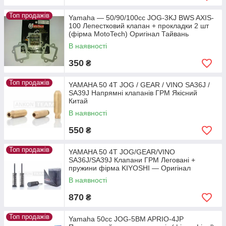
Топ продажів
Yamaha — 50/90/100cc JOG-3KJ BWS AXIS-
100 Лепестковий клапан + прокладки 2 шт
(фірма MotoTech) Оригінал Тайвань
В наявності
350
₴
Топ продажів
YAMAHA 50 4T JOG / GEAR / VINO SA36J /
SA39J Напрямні клапанів ГРМ Якісний
Китай
В наявності
550
₴
Топ продажів
YAMAHA 50 4T JOG/GEAR/VINO
SA36J/SA39J Клапани ГРМ Леговані +
пружини фірма KIYOSHI — Оригінал
Тайвань
В наявності
870
₴
Топ продажів
Yamaha 50cc JOG-5BM APRIO-4JP