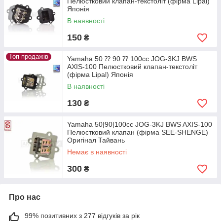
Пелюстковий клапан-текстоліт (фірма Lipal)
Японія
В наявності
150
₴
Топ продажів
Yamaha 50 ⁇ 90 ⁇ 100cc JOG-3KJ BWS
AXIS-100 Пелюстковий клапан-текстоліт
(фірма Lipal) Японія
В наявності
130
₴
Yamaha 50|90|100cc JOG-3KJ BWS AXIS-100
Пелюстковий клапан (фірма SEE-SHENGE)
Оригінал Тайвань
Немає в наявності
300
₴
Про нас
99% позитивних з 277 відгуків за рік