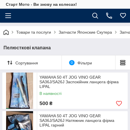
Старт Мото - Ви знову на колесах!
Товари та послуги
Запчасти Японские Скутера
Запч
Пелюсткові клапана
Сортування
0
Фільтри
YAMAHA 50 4T JOG VINO GEAR
SA36J/SA26J Заспокійник ланцюга фірма
LIPAL
В наявності
500
₴
YAMAHA 50 4T JOG VINO GEAR
SA36J/SA26J Натяжник ланцюга фірма
LIPAL гарний