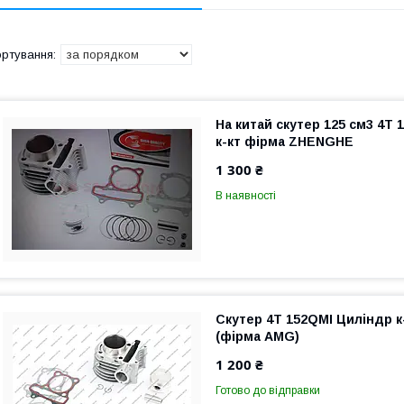
На китай скутер 125 см3 4T
к-кт фірма ZHENGHE
1 300 ₴
В наявності
Скутер 4T 152QMI Циліндр к
(фірма AMG)
1 200 ₴
Готово до відправки