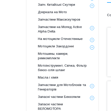
Запч. Китайські Скутери
Дзеркала на Мото
Запчастини Максискутеров
Запчастини на Мопед Active
Alpha Delta
На мотоцикли Отечестенные
Мотоцикли Закордонні
Мотошины, камери,
ремкомплекти
Мотоінструмент, Свічка, Фільтр
бензо-олія шланг
Масла і хімія
Запчастини для Мотоблоків та
Генераторів
Запасні частини Бензопили
Запасні частини
ВЕЛОМОТОРА