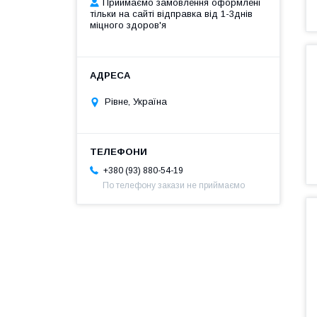
Приймаємо замовлення оформлені
тільки на сайті відправка від 1-3днів
міцного здоров'я
Рівне, Україна
+380 (93) 880-54-19
По телефону закази не приймаємо