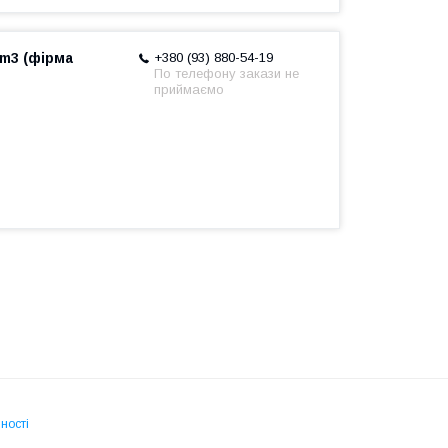
cm3 (фірма
+380 (93) 880-54-19
По телефону закази не
приймаємо
ності