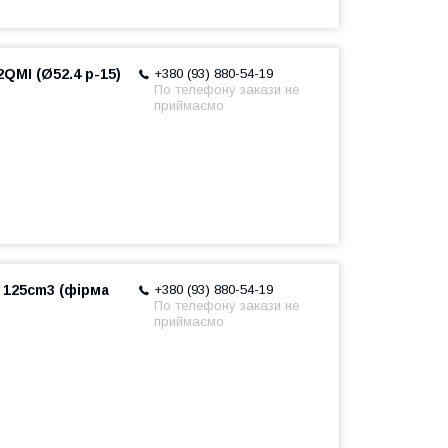
QMI (Ø52.4 p-15)
+380 (93) 880-54-19
По телефону закази не
приймаємо
 125cm3 (фірма
+380 (93) 880-54-19
По телефону закази не
приймаємо