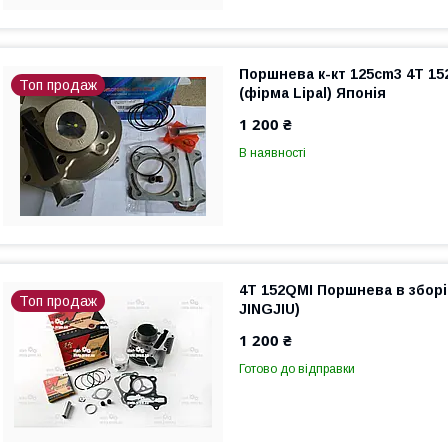
Поршнева к-кт 125cm3 4T 152
Топ продаж
(фірма Lipal) Японія
1 200 ₴
В наявності
4T 152QMI Поршнева в зборі
Топ продаж
JINGJIU)
1 200 ₴
Готово до відправки