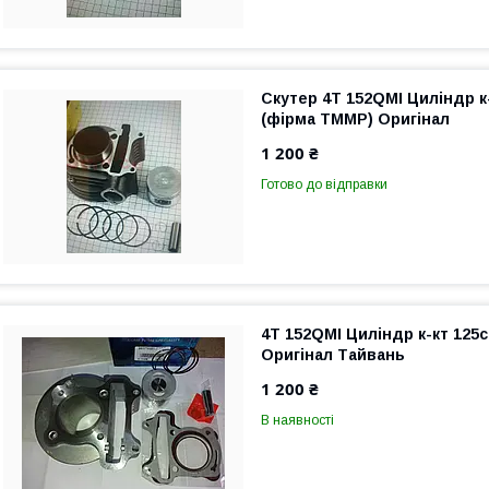
Скутер 4T 152QMI Циліндр к
(фірма TMMP) Оригінал
1 200 ₴
Готово до відправки
4T 152QMI Циліндр к-кт 125
Оригінал Тайвань
1 200 ₴
В наявності