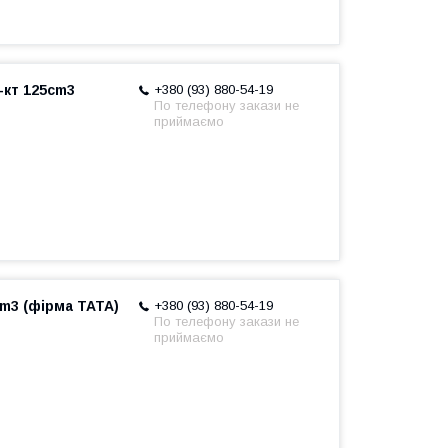
-кт 125cm3
+380 (93) 880-54-19
По телефону закази не
приймаємо
cm3 (фірма TATA)
+380 (93) 880-54-19
По телефону закази не
приймаємо