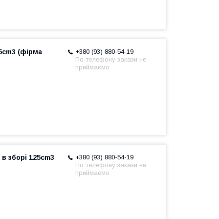
5cm3 (фірма
+380 (93) 880-54-19
По телефону закази не
приймаємо
в зборі 125cm3
+380 (93) 880-54-19
По телефону закази не
приймаємо