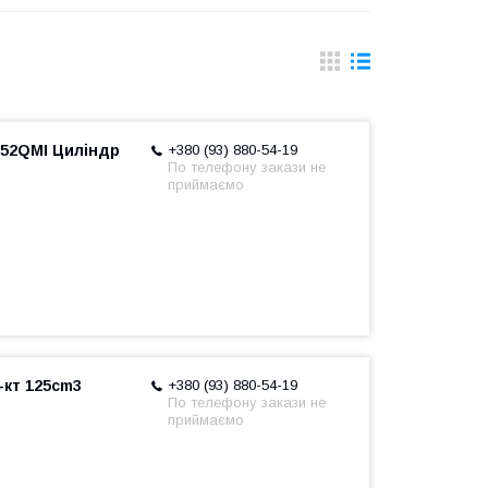
 152QMI Циліндр
+380 (93) 880-54-19
По телефону закази не
приймаємо
-кт 125cm3
+380 (93) 880-54-19
По телефону закази не
приймаємо