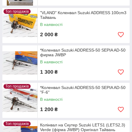
Топ продажів
"VLAND" Коленвал Suzuki ADDRESS 100сm3
Тайвань
В наявності
2 000
₴
*Коленвал Suzuki ADDRESS-50 SEPIA AD-50
фирма JWBP
В наявності
1 300
₴
Топ продажів
*Коленвал Suzuki ADDRESS-50 SEPIA AD-50
"F-6"
В наявності
1 200
₴
Топ продажів
Колінвал на Скутер Suzuki LETS1 (LETS2,3)
Verde (фірма JWBP) Оригінал Тайвань