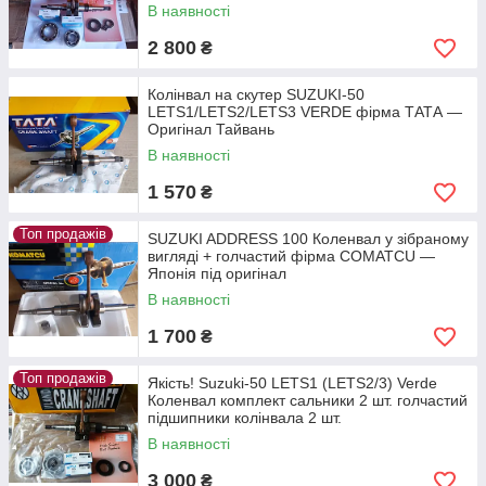
В наявності
2 800
₴
Колінвал на скутер SUZUKI-50
LETS1/LETS2/LETS3 VERDE фірма ТАТА —
Оригінал Тайвань
В наявності
1 570
₴
Топ продажів
SUZUKI ADDRESS 100 Коленвал у зібраному
вигляді + голчастий фірма COMATCU —
Японія під оригінал
В наявності
1 700
₴
Топ продажів
Якість! Suzuki-50 LETS1 (LETS2/3) Verde
Коленвал комплект сальники 2 шт. голчастий
підшипники колінвала 2 шт.
В наявності
3 000
₴