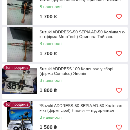
В наявності
1 700
₴
Suzuki ADDRESS-50 SEPIA AD-50 Колінвал к-
кт (фірма MotoTech) Оригінал Тайвань
В наявності
1 700
₴
Топ продажів
Suzuki ADDRESS 100 Коленвал у зборі
(фірма Comatcu) Японія
В наявності
1 800
₴
Топ продажів
*Suzuki ADDRESS-50 SEPIA AD-50 Колінвал
к-кт (фірмі Lipal) Японія — під оригінал
В наявності
1 500
₴