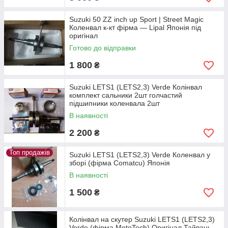
Suzuki 50 ZZ inch up Sport | Street Magic
Коленвал к-кт фірма — Lipal Японія під
оригінал
Готово до відправки
1 800
₴
Suzuki LETS1 (LETS2,3) Verde Колінвал
комплект сальники 2шт голчастий
підшипники коленвала 2шт
В наявності
2 200
₴
Топ продажів
Suzuki LETS1 (LETS2,3) Verde Коленвал у
зборі (фірма Comatcu) Японія
В наявності
1 500
₴
Колінвал на скутер Suzuki LETS1 (LETS2,3)
Verde (фірма MotoTech) Оригінал Тайвань